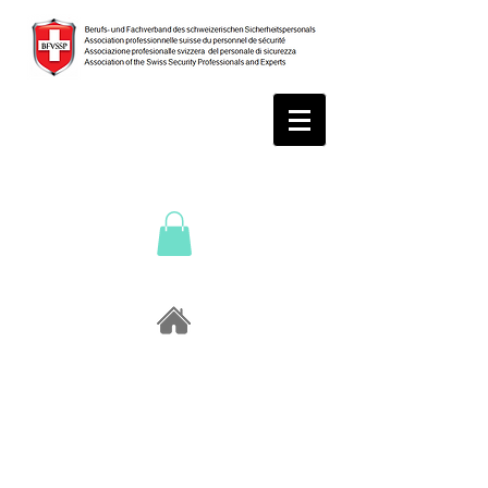
Spende
n /
Donate